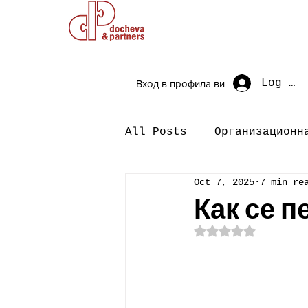
Log In
Вход в профила ви
All Posts
Организационн
Oct 7, 2025
7 min re
Как се п
Rated NaN out o