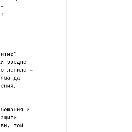
 –  
ат 
ентис“
жи заедно 
ко лепило – 
няма да 
рения, 
обещания и 
защити 
ави, той 