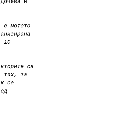
 Дочева и 
а е мотото 
ганизирана 
а 10 
екторите са 
с тях, за 
ак се 
ред 