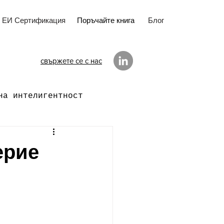
ЕИ Сертификация
Поръчайте книга
Блог
свържете се с нас
на интелигентност
ерие