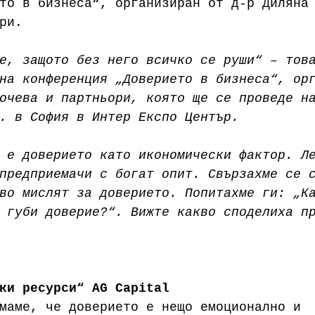
то в бизнеса“, организиран от д-р Диляна
ри.
е, защото без него всичко се руши“ – тов
на конференция „Доверието в бизнеса“, ор
очева и партньори, която ще се проведе н
. в София в Интер Експо Център. 
 е доверието като икономически фактор. Л
предприемачи с богат опит. Свързахме се 
во мислят за доверието. Попитахме ги: „К
 губи доверие?“. Вижте какво споделиха п
ки ресурси“ AG Capital
маме, че доверието е нещо емоционално и 