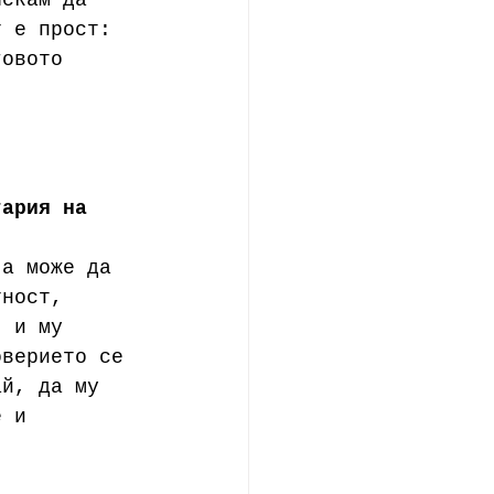
Искам да 
т е прост: 
говото 
гария на 
 а може да 
тност, 
я и му 
оверието се 
ай, да му 
е и 