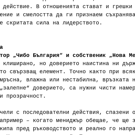
 действие. В отношенията стават и грешки
ение и смелостта да ги признаем съхраняв
е скритата сила на лидерството.
а
тор „Чибо България“ и собственик „Нова М
 клиширано, но доверието наистина ни дър
то свързващ елемент. Точно както при вся
мръсна, влажна или нестабилна, връзката 
„залепне“ доверието, са нужни чисти наме
и прозрачност.
чели с последователни действия, спазени 
апример – когато мениджър обещае, че ще 
кипа пред ръководството и реално го напр