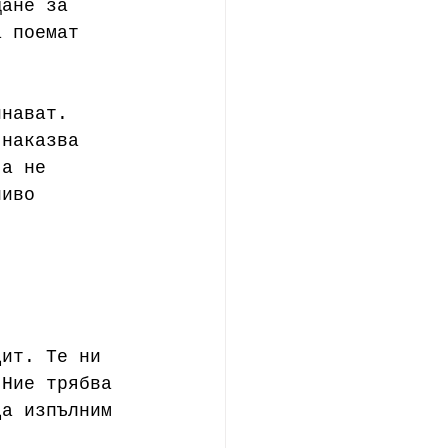
щане за 
а поемат 
инават. 
 наказва 
 а не 
ливо 
дит. Те ни 
 Ние трябва 
да изпълним 