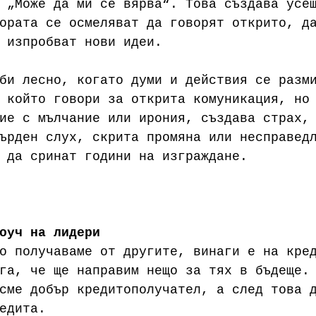
 „Може да ми се вярва“. Това създава усе
ората се осмеляват да говорят открито, д
 изпробват нови идеи.
би лесно, когато думи и действия се разм
 който говори за открита комуникация, но
ие с мълчание или ирония, създава страх,
ърден слух, скрита промяна или несправед
 да сринат години на изграждане.
оуч на лидери
о получаваме от другите, винаги е на кре
га, че ще направим нещо за тях в бъдеще.
сме добър кредитополучател, а след това 
едита. 