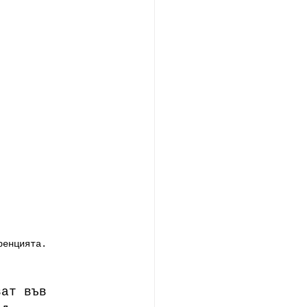
ренцията. 
ват във 