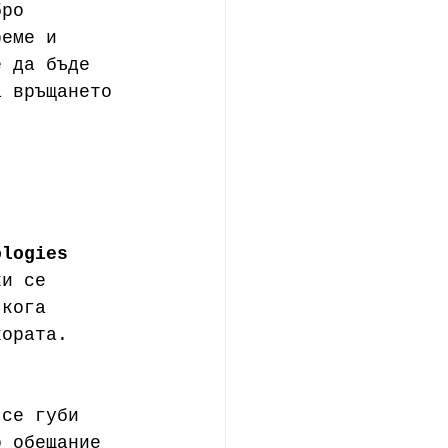
бро 
реме и 
е да бъде 
а връщането 
ologies
ки се 
 кога 
хората. 
 се губи 
о обещание 