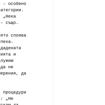
и – особено 
категории. 
, „Нека 
 – също. 
оято споява 
спеха.
 дадената 
нията и 
служим 
 да не 
мерения, да 
, процедури 
о: „Не 