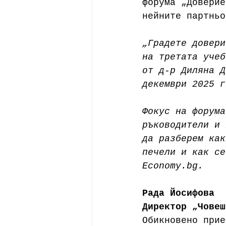
форума „Доверие
нейните партньо
„Градете довери
на третата учеб
от д-р Диляна Д
декември 2025 г
Фокус на форума
ръководители и 
да разберем как
печели и как се
Economy.bg
.
Рада Йосифова
Директор „Човеш
Обикновено прие