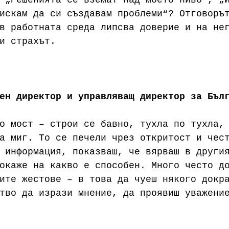
 „Решенията се вземат над моето ниво“, „
искам да си създавам проблеми“? Отговоръ
в работната среда липсва доверие и на не
и страхът.
ен директор и управляващ директор за Бъл
о мост – строи се бавно, тухла по тухла,
а миг. То се печели чрез откритост и чес
 информация, показваш, че вярваш в други
окаже на какво е способен. Много често д
ите жестове – в това да чуеш някого докр
тво да изрази мнение, да проявиш уважени