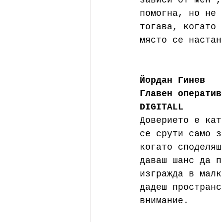
зависи от мен“,
помогна, но не 
тогава, когато 
място се настан
Йордан Гинев
Главен оператив
DIGITALL
Доверието е кат
се срути само з
когато споделяш
даваш шанс да п
изгражда в малк
дадеш пространс
внимание. 