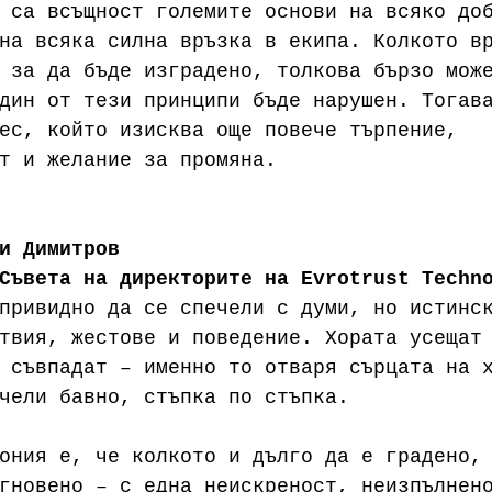
 са всъщност големите основи на всяко до
на всяка силна връзка в екипа. Колкото в
 за да бъде изградено, толкова бързо мож
дин от тези принципи бъде нарушен. Тогав
ес, който изисква още повече търпение, 
т и желание за промяна.
и Димитров
Съвета на директорите на Evrotrust Techn
привидно да се спечели с думи, но истинс
твия, жестове и поведение. Хората усещат
 съвпадат – именно то отваря сърцата на 
чели бавно, стъпка по стъпка.
ония е, че колкото и дълго да е градено,
гновено – с една неискреност, неизпълнен