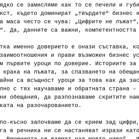
ядко се замисляме как то се печели и губ
кст, където доминират „твърдите“ бизнес 
а маса често се чува: „Цифрите не лъжат“
“. Да, данните са важни, компетентността
тка именно доверието е онази съставка, к
заимоотношения и прави възможен бизнес у
м първите уроци по доверие. Историите за
 крака на лъжата, за спазването на обеща
айни са всъщност уроци за това как да за
лно с тях научаваме и обратната страна –
ни обещания, да разпознаваме скритите на
ката на разочарованието.
по-късно започваме да се крием зад цифри
га в речника ни се настаняват изрази кат