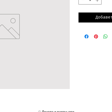
Добаве
© Дочева и партньори