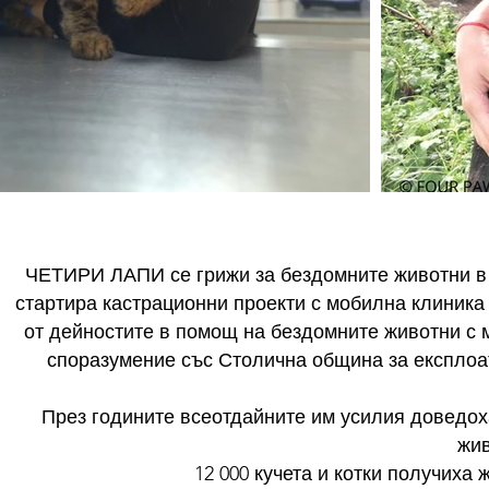
ЧЕТИРИ ЛАПИ се грижи за бездомните животни в Б
стартира кастрационни проекти с мобилна клиника
от дейностите в помощ на бездомните животни с м
споразумение със Столична община за експлоат
През годините всеотдайните им усилия доведоха
жив
12 000 кучета и котки получих