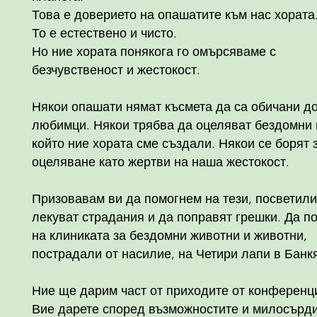
Това е доверието на опашатите към нас хората
То е естествено и чисто.
Но ние хората понякога го омърсяваме с
безчувственост и жестокост.
Някои опашати нямат късмета да са обичани 
любимци. Някои трябва да оцеляват бездомни 
който ние хората сме създали. Някои се борят 
оцеляване като жертви на наша жестокост.
Призовавам ви да помогнем на тези, посветили
лекуват страдания и да поправят грешки. Да п
на клиниката за бездомни животни и животни,
пострадали от насилие, на Четири лапи в Банк
Ние ще дарим част от приходите от конференц
Вие дарете според възможностите и милосърд