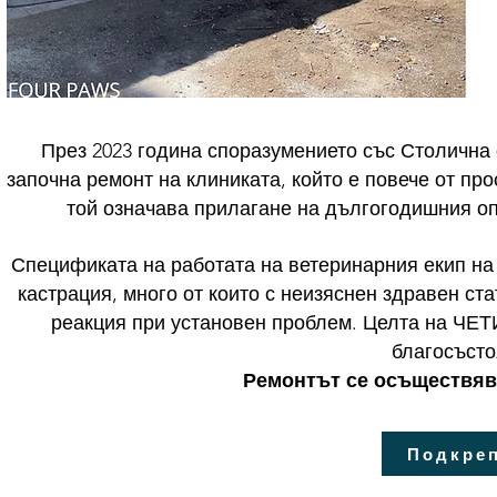
През 2023 година споразумението със Столична
започна ремонт на клиниката, който е повече от пр
той означава прилагане на дългогодишния о
Спецификата на работата на ветеринарния екип на
кастрация, много от които с неизяснен здравен ст
реакция при установен проблем. Целта на ЧЕТ
благосъсто
Ремонтът се осъществява
Подкреп