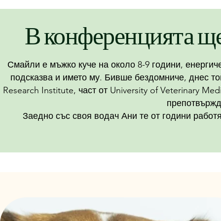
В конференцията щ
Смайли е мъжко куче на около 8-9 години, енергич
подсказва и името му. Бивше бездомниче, днес то
Research Institute, част от University of Veterinary 
препотвържд
Заедно със своя водач Ани те от години работ