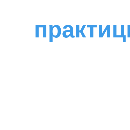
практиц
про