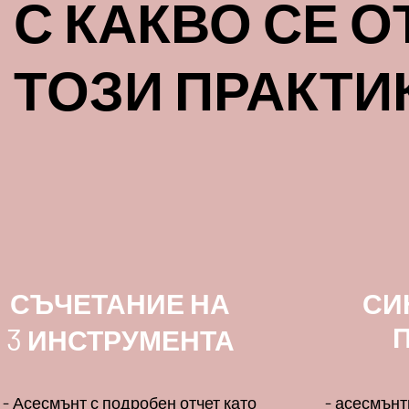
С КАКВО СЕ 
ТОЗИ ПРАКТИ
СЪЧЕТАНИЕ НА
СИ
3
ИНСТРУМЕНТА
- Асесмънт с подробен отчет като
- асесмънт