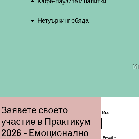
Кафе-паузите и напитки
Нетуъркинг обяда
И
Заявете своето
Име
участие в Практикум
2026 - Eмоционално
Email