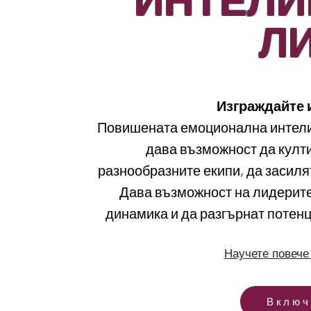
Л
Изграждайте 
Повишената емоционална интели
дава възможност да култ
разнообразните екипи, да засиля
Дава възможност на лидерит
динамика и да разгърнат потенц
Научете повече
Включ