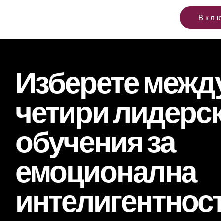
Вкл
Изберете межд
четири лидерс
обучения за
емоционална
интелигентнос