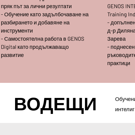
пряк път за лични резултати
GENOS INT
- Обучение като задълбочаване на
Training I
разбирането и добавяне на
- допълне
инструменти
д-р Диляна
- Самостоятелна работа в GENOS
Зарева
Digital като продължаващо
- поднесен
развитие
ръководит
практици
ВОДЕЩИ
Обучени
интелиг