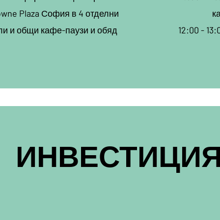
owne Plaza София в 4 отделни
к
ли и общи кафе-паузи и обяд
12:00 - 13
ИНВЕСТИЦИ