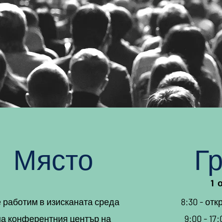
Място
Г
1 
 работим в изисканата среда
8:30 - от
на конферентния център на
9:00 - 17