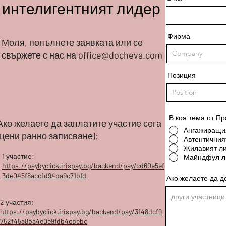
интелигентният лидер
Фирма
Моля, попълнете заявката или се
свържете с нас на
office@docheva.com
Позиция
В коя тема от Пр
Ако желаете да заплатите участие сега
Ангажиращи
(цени ранно записване):
Автентичния
Жилавият л
1
участие:
Майндфул л
https://paybyclick.irispay.bg/backend/pay/cd60e5ef
3de045f8acc1d94ba9c71bfd
Ако желаете да д
2
участия:
https://paybyclick.irispay.bg/backend/pay/3148dcf9
752f45a8ba4e0e9fdb4cbebc