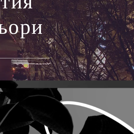
тия
ньори