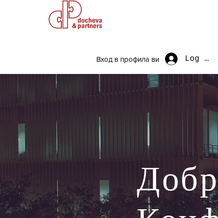
Log In
Вход в профила ви
Добр