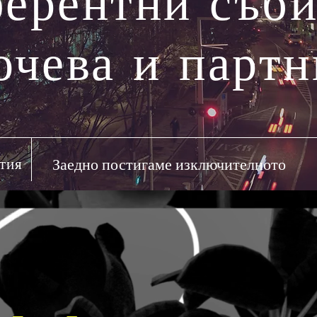
ерентни съби
очева и парт
тия
Заедно постигаме изключителното