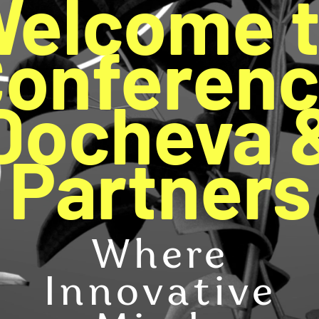
elcome 
onferen
Docheva 
Partners
Where
Innovative