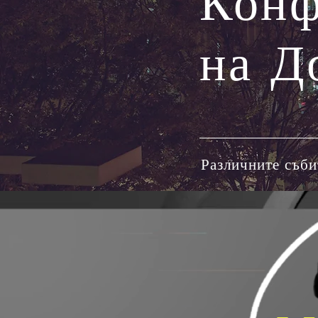
Конф
на Д
Различните съби