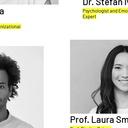
Dr. Stefan 
va
Psychologist and Emot
Expert
nizational
Prof. Laura Sm