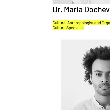
Dr. Maria Doche
Cultural Anthropologist and Orga
Culture Specialist