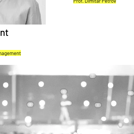
Prof. Dimitar Petrov
nt
anagement