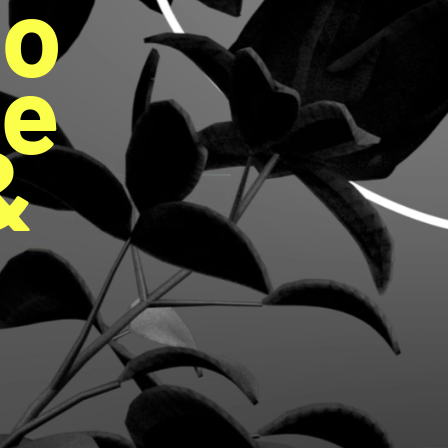
to
ce
&