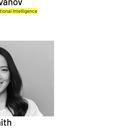
Ivanov
ional Intelligence
ith