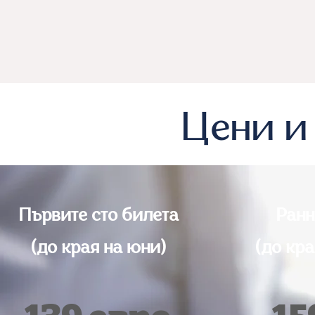
Цени и
Първите сто билета
Ранн
(до края на юни)
(до кра