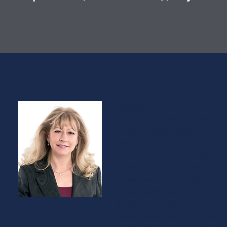
Уважаеми колеги,
За трета поредна година п
1.
За съдържанието
.
Ще ви представим много и 
логически структурирано. 
дискусии ще задълбочим в 
практически инструменти.
2.
За лекторите.
Пред вас отново ще застана
автентичен интерес и опит 