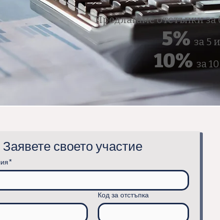
Предлагаме отстъпки за 
5%
за 5 
10%
за 1
Заявете своето участие
лия*
Код за отстъпка