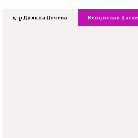
д-р Диляна Дочева
Венцислав Каса