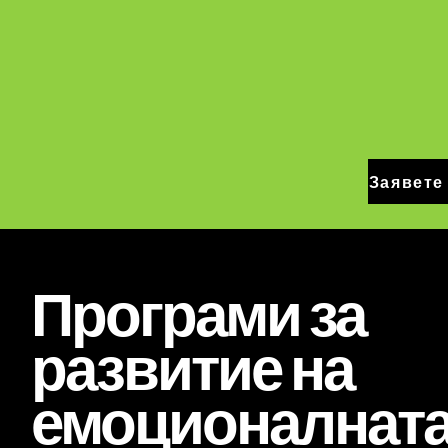
Заявете 
Програми за
развитие на
емоционалнат