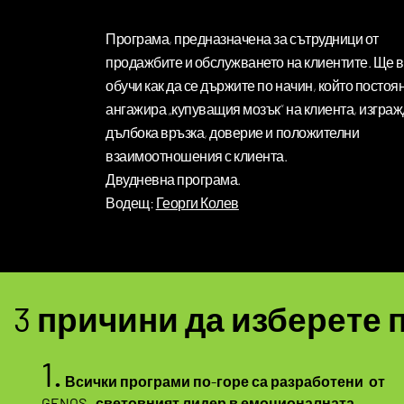
Програма, предназначена за сътрудници от
продажбите и обслужването на клиентите. Ще 
обучи как да се държите по начин, който постоя
ангажира „купуващия мозък“ на клиента, изгра
дълбока връзка, доверие и положителни
взаимоотношения с клиента.
Двудневна програма.
Водещ:
Георги Колев
3 причини да изберете 
1.
Всички програми по-горе са разработени от
GENOS,
световният лидер в емоционалната