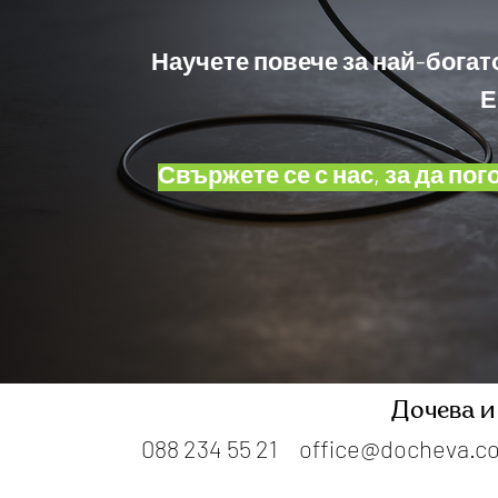
Научете повече за най-богат
Е
Свържете се с нас, за да п
Дочева и
088 234 55 21
office@docheva.c