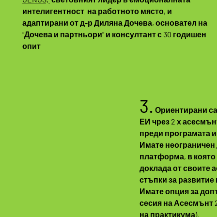
интелигентност на работното място, и
адаптирани от д-р Диляна Дочева, основател на
“Дочева и партньори” и консултант с 30 годишен
опит
3.
Ориентирани са
ЕИ чрез 2 х асесмънт
преди програмата и
Имате неограничен 
платформа, в която
доклада от своите 
стъпки за развитие 
Имате опция за до
сесия на Асесмънт 2
на практикума).