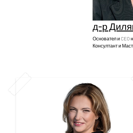
д-р Диля
Основател и CEO н
Консултант и Маст
International