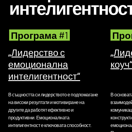
интелигентнос
Програма #1
Про
„Лидерство с
„Лид
емоционална
коуч
интелигентност“
В същността си лидерството е подпомагане
В основата
на високи резултати и мотивиране на
взаимодей
другите да работят ефективно и
комуникац
продуктивни. Емоционалната
конструкти
интелигентност е ключовата способност,
емоционал