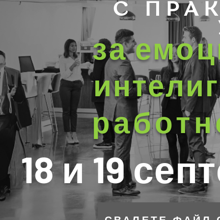
С ПРА
за емо
интелиг
работн
18 и 19 сеп
СВАЛЕТЕ ФАЙЛ 