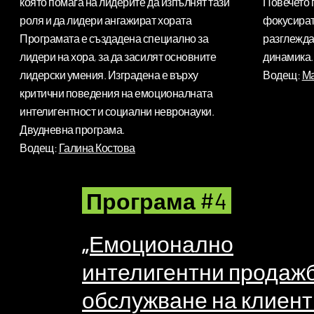
която помага на лидерите да изпълнят тази
Повечето 
роля и да лидери ангажират хората
фокусират
Програмата е създадена специално за
разглежда
лидери на хора, за да засилят основните
динамика.
лидерски умения. Изградена е върху
Водещ:
Ма
критични поведения на емоционалната
интелигентност и социални невронауки.
Двудневна програма.
Водещ:
Галина Костова
Програма #4
„Емоционално
интелигентни продажб
обслужване на клиент