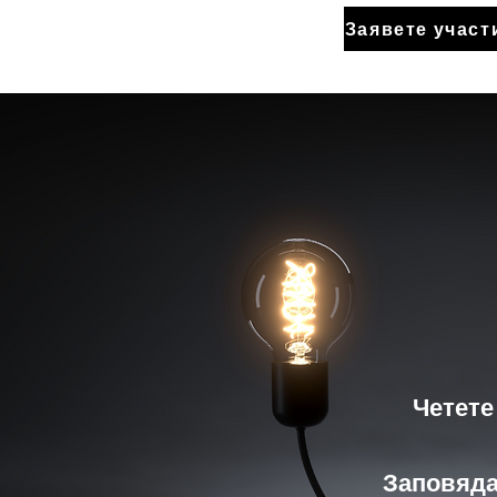
Заявете участи
Четете
Заповяда