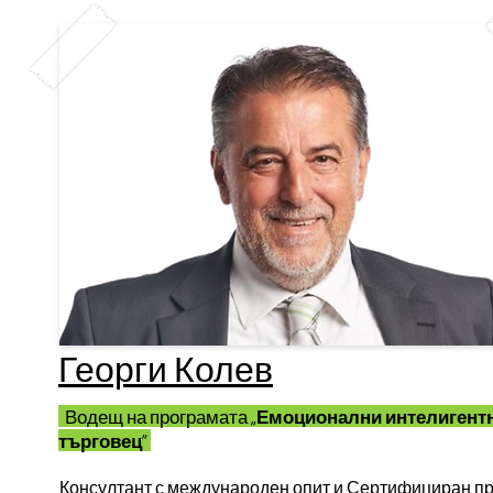
International
Георги Колев
Водещ на програмата
„Емоционални интелигент
търговец“
Консултант с международен опит и Сертифициран пра