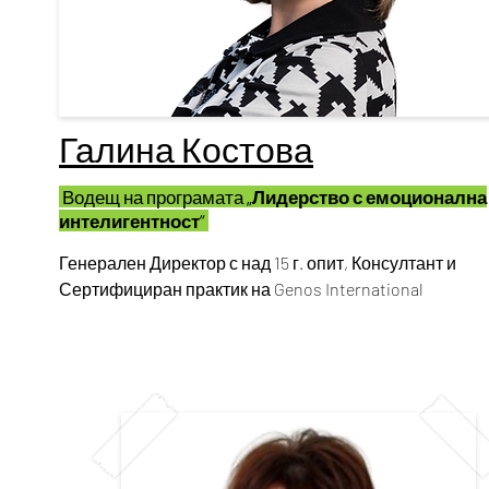
Галина Костова
Водещ на програмата
„Лидерство с емоционална
интелигентност“
Генерален Директор с над 15 г. опит, Консултант и 
Сертифициран практик на Genos International