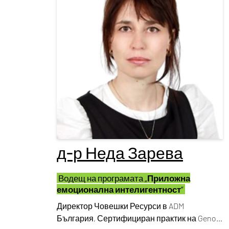
д-р Неда Зарева
Водещ на програмата
„Приложна
емоционална интелигентност“
Директор Човешки Ресурси в ADM 
България, Сертифициран практик на Genos 