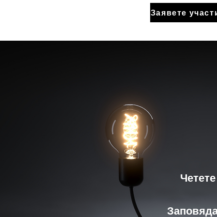
Заявете участи
Четете
Заповяда