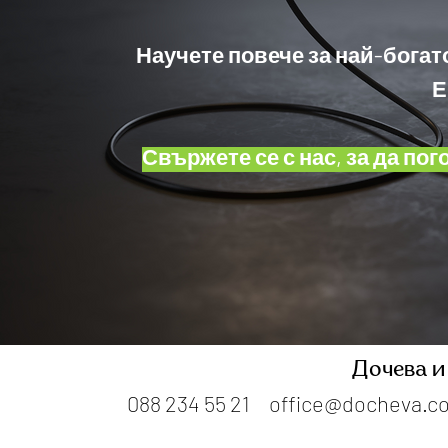
Научете повече за най-богат
Е
Свържете се с нас, за да п
Дочева и
088 234 55 21
office@docheva.c