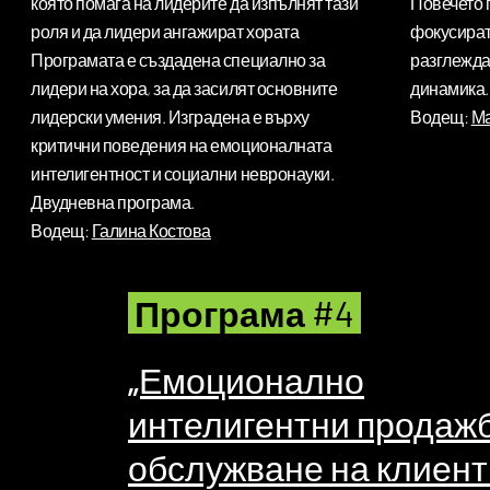
която помага на лидерите да изпълнят тази
Повечето 
роля и да лидери ангажират хората
фокусират
Програмата е създадена специално за
разглежда
лидери на хора, за да засилят основните
динамика.
лидерски умения. Изградена е върху
Водещ:
Ма
критични поведения на емоционалната
интелигентност и социални невронауки.
Двудневна програма.
Водещ:
Галина Костова
Програма #4
„Емоционално
интелигентни продажб
обслужване на клиент