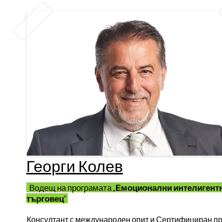
International
Георги Колев
Водещ на програмата
„Емоционални интелигент
търговец“
Консултант с международен опит и Сертифициран пра