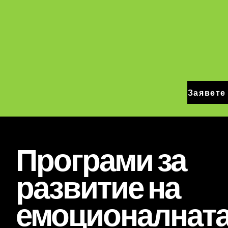
Заявете 
Програми за
развитие на
емоционалнат