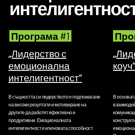
интелигентнос
Програма #1
Про
„Лидерство с
„Лид
емоционална
коуч
интелигентност“
В същността си лидерството е подпомагане
В основата
на високи резултати и мотивиране на
взаимодей
другите да работят ефективно и
комуникац
продуктивни. Емоционалната
конструкти
интелигентност е ключовата способност,
емоционал