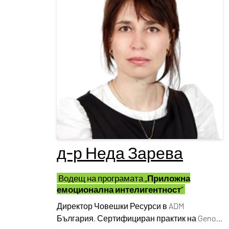
д-р Неда Зарева
Водещ на програмата
„Приложна
емоционална интелигентност“
Директор Човешки Ресурси в ADM 
България, Сертифициран практик на Genos 