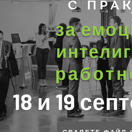
С ПРА
за емо
интелиг
работн
18 и 19 сеп
СВАЛЕТЕ ФАЙЛ 