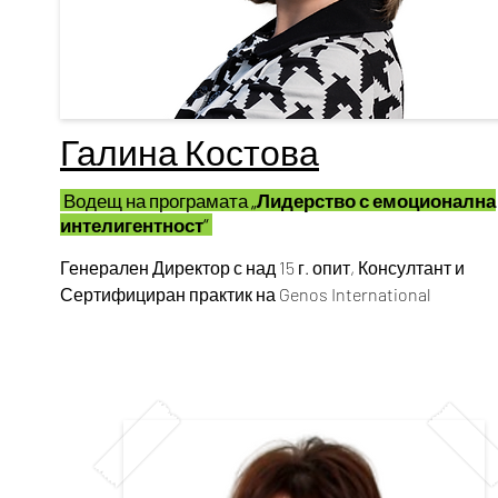
Галина Костова
Водещ на програмата
„Лидерство с емоционална
интелигентност“
Генерален Директор с над 15 г. опит, Консултант и 
Сертифициран практик на Genos International