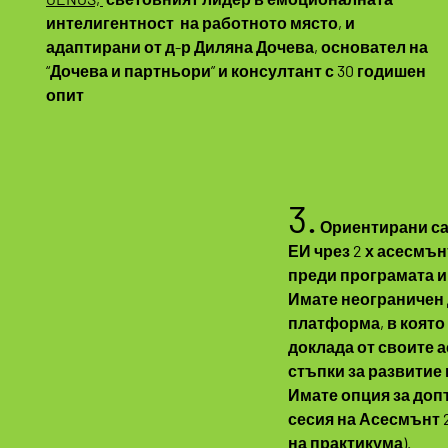
интелигентност на работното място, и
адаптирани от д-р Диляна Дочева, основател на
“Дочева и партньори” и консултант с 30 годишен
опит
3.
Ориентирани са
ЕИ чрез 2 х асесмънт
преди програмата и
Имате неограничен 
платформа, в която
доклада от своите 
стъпки за развитие 
Имате опция за до
сесия на Асесмънт 2
на практикума).