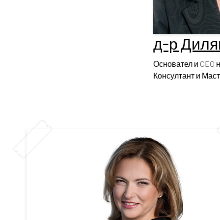
д-р Диля
Основател и CEO н
Консултант и Маст
International