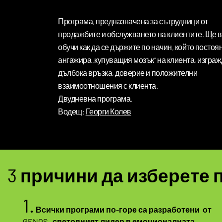
Програма, предназначена за сътрудници от
продажбите и обслужването на клиентите. Ще 
обучи как да се държите по начин, който постоя
ангажира „купуващия мозък“ на клиента, изгра
дълбока връзка, доверие и положителни
взаимоотношения с клиента.
Двудневна програма.
Водещ:
Георги Колев
3 причини да изберете 
1.
Всички програми по-горе са разработени от
GENOS,
световният лидер в емоционалната