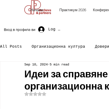
Начало
Практикум 2026
Конферен
Log In
Вход в профила ви
All Posts
Организационна култура
Довер
Sep 10, 2024
5 min read
Идеи за справяне
организационна 
Rated NaN out of 5 stars.