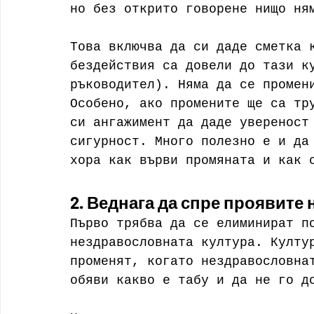
но без открито говорене нищо ня
Това включва да си даде сметка 
бездействия са довели до тази к
ръководител). Няма да се промен
Особено, ако промените ще са тр
си ангажимент да даде увереност
сигурност. Много полезно е и да
хора как върви промяната и как 
2. Веднага да спре проявите
Първо трябва да се елиминират п
нездравословната култура. Култу
променят, когато нездравословна
обяви какво е табу и да не го д