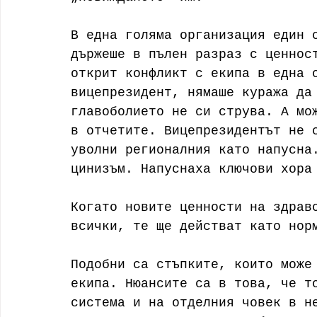
В една голяма организация един 
държеше в пълен разраз с ценнос
открит конфликт с екипа в една 
вицепрезидент, нямаше куража да
главоболието не си струва. А мо
в отчетите. Вицепрезидентът не 
уволни регионалния като напусна
цинизъм. Напуснаха ключови хора
Когато новите ценности на здрав
всички, те ще действат като нор
Подобни са стъпките, които може
екипа. Нюансите са в това, че т
система и на отделния човек в н