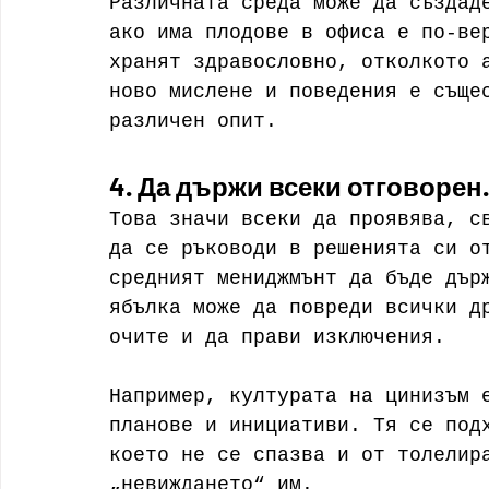
Различната среда може да създад
ако има плодове в офиса е по-ве
хранят здравословно, отколкото 
ново мислене и поведения е съще
различен опит.
4. Да държи всеки отговорен.
Това значи всеки да проявява, с
да се ръководи в решенията си о
средният мениджмънт да бъде дър
ябълка може да повреди всички д
очите и да прави изключения.
Например, културата на цинизъм 
планове и инициативи. Тя се под
което не се спазва и от толелир
„невиждането“ им.