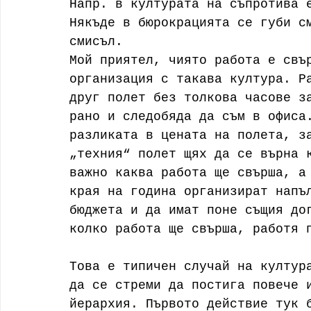
Напр. в културата на съпротива 
Някъде в бюрокрацията се губи с
смисъл.
Мой приятел, чиято работа е свъ
организация с такава култура. Р
друг полет без толкова часове з
рано и следобяда да съм в офиса
разликата в цената на полета, з
„техния“ полет щях да се върна 
важно каква работа ще свърша, а
края на година организират напъ
бюджета и да имат поне същия до
колко работа ще свърша, работя 
Това е типичен случай на култур
да се стреми да постига повече 
йерархия. Първото действие тук 