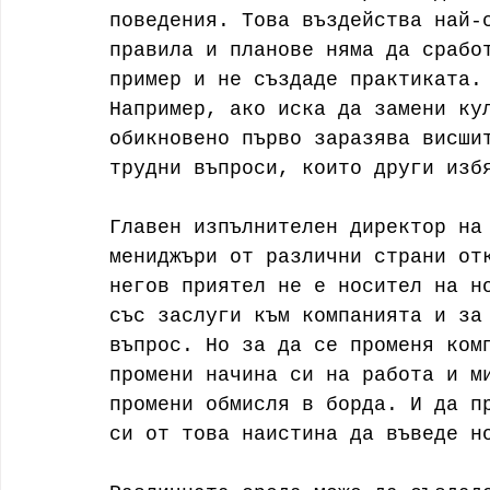
поведения. Това въздейства най-
правила и планове няма да срабо
пример и не създаде практиката.
Например, ако иска да замени ку
обикновено първо заразява висши
трудни въпроси, които други изб
Главен изпълнителен директор на
мениджъри от различни страни от
негов приятел не е носител на н
със заслуги към компанията и за
въпрос. Но за да се променя ком
промени начина си на работа и м
промени обмисля в борда. И да п
си от това наистина да въведе н