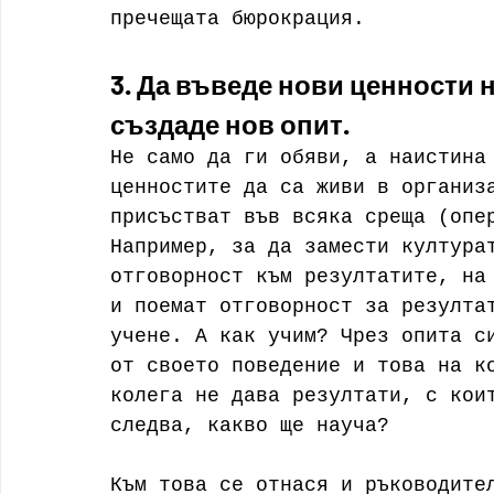
пречещата бюрокрация.
3. Да въведе нови ценности н
създаде нов опит.
Не само да ги обяви, а наистина
ценностите да са живи в организ
присъстват във всяка среща (опе
Например, за да замести култура
отговорност към резултатите, на
и поемат отговорност за резулта
учене. А как учим? Чрез опита с
от своето поведение и това на к
колега не дава резултати, с кои
следва, какво ще науча?
Към това се отнася и ръководите