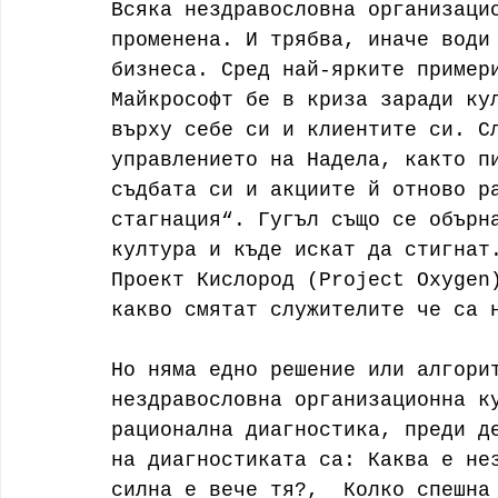
Всяка нездравословна организаци
променена. И трябва, иначе води
бизнеса. Сред най-ярките пример
Майкрософт бе в криза заради ку
върху себе си и клиентите си. С
управлението на Надела, както п
съдбата си и акциите й отново р
стагнация“. Гугъл също се обърн
култура и къде искат да стигнат
Проект Кислород (Project Oxygen
какво смятат служителите че са 
Но няма едно решение или алгори
нездравословна организационна к
рационална диагностика, преди д
на диагностиката са: Каква е не
силна е вече тя?,  Колко спешна